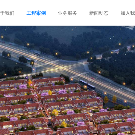
于我们
工程案例
业务服务
新闻动态
加入我
建筑设计
市政设计
电力设计
商物粮储藏（冷库冷冻）
农林设计
勘察资质
水利设计
风景园林
土地规划
城乡规划
工程测绘
工程咨询
工程造价