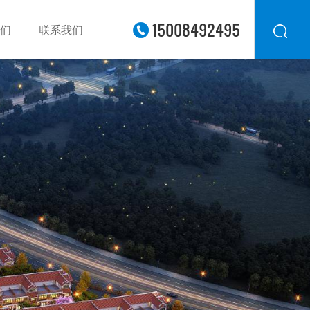
15008492495
们
联系我们
华东
华北
华南
华中
西南
西北
东南