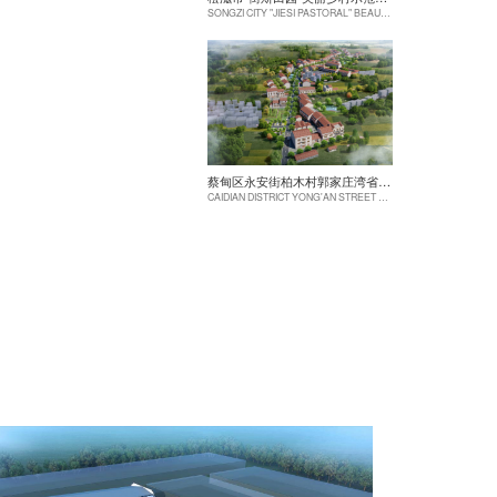
SONGZI CITY "JIESI PASTORAL" BEAUTIFUL RURAL DEMONSTRATION FILM CONSTRUCTION PROJECT
蔡甸区永安街柏木村郭家庄湾省级美丽乡村试点建设项目
CAIDIAN DISTRICT YONG'AN STREET CYPRESS VILLAGE GUOJIAZHUANG BAY PROVINCIAL BEAUTIFUL VILLAGE PILOT CONSTRUCTION PROJECT