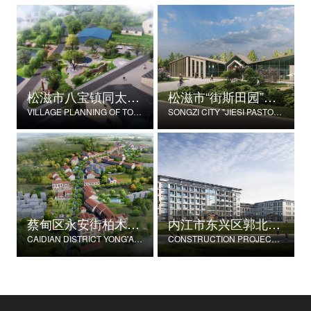
松滋市八宝镇同太湖村村庄规划
松滋市“街斯田园”美丽乡村示范片建设项目
VILLAGE PLANNING OF TONGTAIHU VILLAGE, BABAO TOWN, SONGZI CITY
SONGZI CITY "JIESI PASTORAL" BEAUTIFUL RURAL DEMONSTRATION FILM CONSTRUCTION PROJECT
蔡甸区永安街柏木村郭家庄湾省级美丽乡村试点建设项目
内江市东兴区郭北养老服务中心建设项目
CAIDIAN DISTRICT YONG'AN STREET CYPRESS VILLAGE GUOJIAZHUANG BAY PROVINCIAL BEAUTIFUL VILLAGE PILOT CONSTRUCTION PROJECT
CONSTRUCTION PROJECT OF GUOBEI ELDERLY SERVICE CENTER IN DONGXING DISTRICT, NEIJIANG CITY