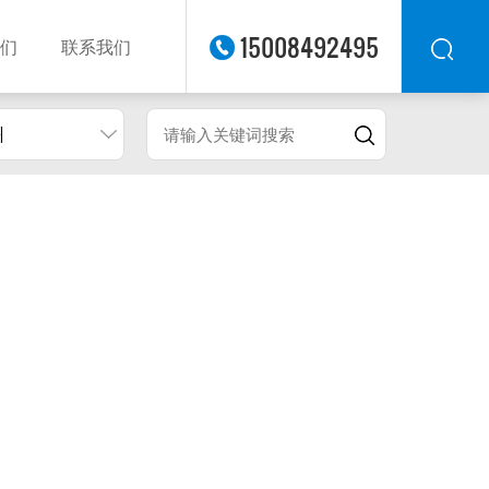
15008492495
们
联系我们
州
华东
华北
华南
华中
西南
西北
东南