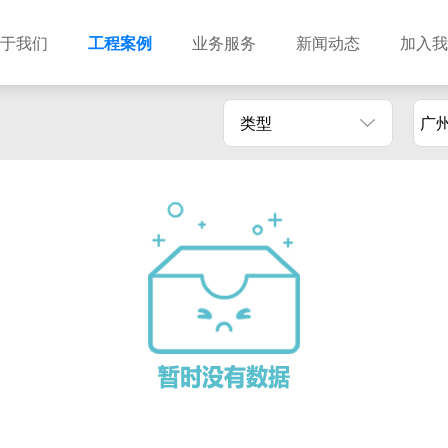
于我们
工程案例
业务服务
新闻动态
加入我
类型
广
建筑设计
市政设计
电力设计
商物粮储藏（冷库冷冻）
农林设计
勘察资质
水利设计
风景园林
土地规划
城乡规划
工程测绘
工程咨询
工程造价