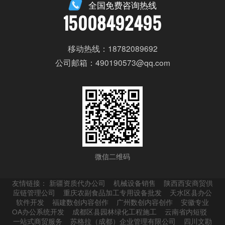
全国免费咨询热线
15008492495
移动热线：18782089692
公司邮箱：490190573@qq.com
微信二维码
友情链接：
新疆资质代办公司
机械设备销售
陕西西安商贸供
应链管理公司
重庆农副食品加工专用设备批发
天水区县办公
软件开发
福建数创内容创作
广州数创内容创作
安徽专业
OA办公系统开发
成都区县园林绿化工程施工
云南省内短驳
一站式商贸服务
苏格拉（成都）企业管理有限公司
四川文勘