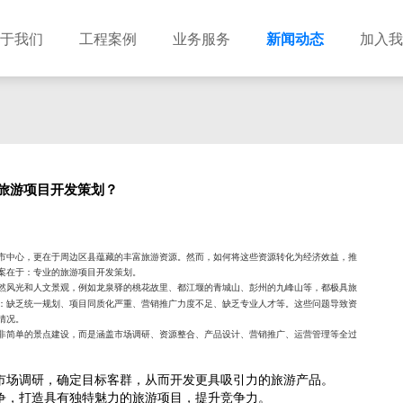
于我们
工程案例
业务服务
新闻动态
加入我
建筑设计
市政设计
电力设计
商物粮储藏（冷库冷冻）
农林设计
勘察资质
水利设计
风景园林
旅游项目开发策划？
土地规划
城乡规划
工程测绘
工程咨询
工程造价
市中心，更在于周边区县蕴藏的丰富旅游资源。然而，如何将这些资源转化为经济效益，推
案在于：专业的旅游项目开发策划。
然风光和人文景观，例如龙泉驿的桃花故里、都江堰的青城山、彭州的九峰山等，都极具旅
：缺乏统一规划、项目同质化严重、营销推广力度不足、缺乏专业人才等。这些问题导致资
情况。
非简单的景点建设，而是涵盖市场调研、资源整合、产品设计、营销推广、运营管理等全过
市场调研，确定目标客群，从而开发更具吸引力的旅游产品。
争，打造具有独特魅力的旅游项目，提升竞争力。