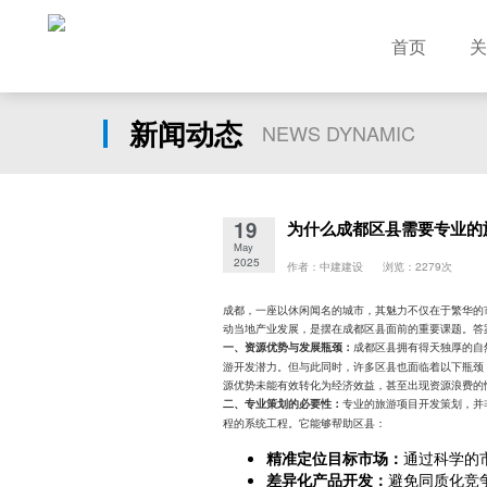
首页
关
新闻动态
NEWS DYNAMIC
19
为什么成都区县需要专业的
May
2025
作者：中建建设 浏览：2279次
成都，一座以休闲闻名的城市，其魅力不仅在于繁华的
动当地产业发展，是摆在成都区县面前的重要课题。答
成都区县拥有得天独厚的自
一、资源优势与发展瓶颈：
游开发潜力。但与此同时，许多区县也面临着以下瓶颈
源优势未能有效转化为经济效益，甚至出现资源浪费的
专业的旅游项目开发策划，并
二、专业策划的必要性：
程的系统工程。它能够帮助区县：
精准定位目标市场：
通过科学的
差异化产品开发：
避免同质化竞